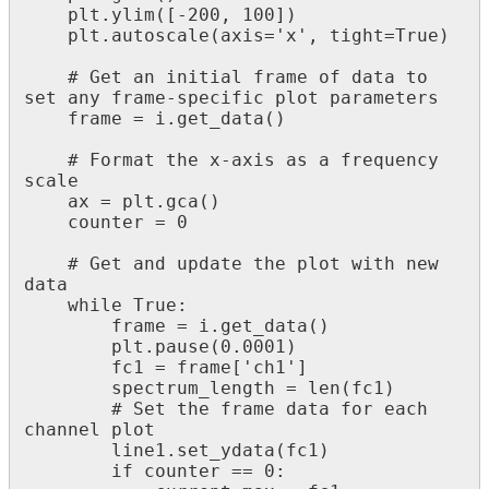
    plt.ylim([-200, 100])

    plt.autoscale(axis='x', tight=True)

    # Get an initial frame of data to 
set any frame-specific plot parameters

    frame = i.get_data()

    # Format the x-axis as a frequency 
scale

    ax = plt.gca()  

    counter = 0

    # Get and update the plot with new 
data

    while True:

        frame = i.get_data()

        plt.pause(0.0001)

        fc1 = frame['ch1']

        spectrum_length = len(fc1)

        # Set the frame data for each 
channel plot

        line1.set_ydata(fc1)

        if counter == 0:
