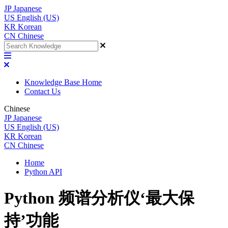
JP
Japanese
US
English (US)
KR
Korean
CN
Chinese
Knowledge Base Home
Contact Us
Chinese
JP
Japanese
US
English (US)
KR
Korean
CN
Chinese
Home
Python API
Python 频谱分析仪‘最大保
持’功能