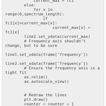
            current_max = fc1

        else:

            for x in 
range(0,spectrum_length):

                if 
fc1[x]>current_max[x]:

                    current_max[x] = 
fc1[x]

        line2.set_ydata(current_max)        

        # Frequency axis shouldn't 
change, but to be sure

line1.set_xdata(frame['frequency'])

line2.set_xdata(frame['frequency'])

        # Ensure the frequency axis is a 
tight fit

        ax.relim()

        ax.autoscale_view()

        # Redraw the lines

        plt.draw()

        counter = counter + 1
