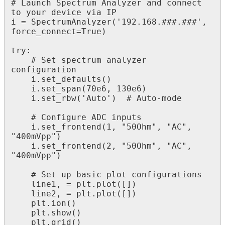
# Launch Spectrum Analyzer and connect 
to your device via IP

i = SpectrumAnalyzer('192.168.###.###', 
force_connect=True)

try:

    # Set spectrum analyzer 
configuration

    i.set_defaults()

    i.set_span(70e6, 130e6)

    i.set_rbw('Auto')  # Auto-mode

    # Configure ADC inputs

    i.set_frontend(1, "50Ohm", "AC", 
"400mVpp")

    i.set_frontend(2, "50Ohm", "AC", 
"400mVpp")

    # Set up basic plot configurations

    line1, = plt.plot([])

    line2, = plt.plot([])

    plt.ion()

    plt.show()

    plt.grid()
