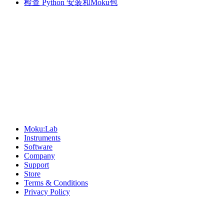
检查 Python 安装和Moku包
Sitemap
Moku:Lab
Instruments
Software
Company
Support
Store
Terms & Conditions
Privacy Policy
Offices