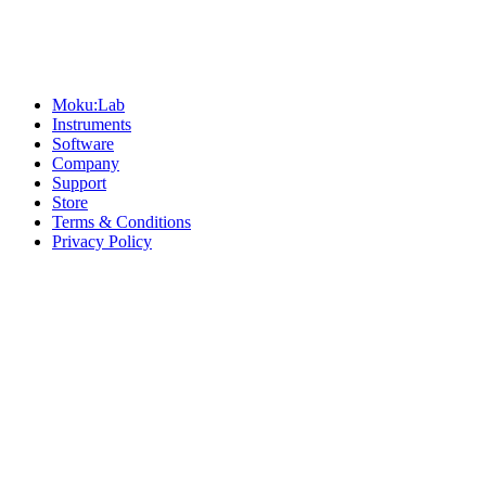
Sitemap
Moku:Lab
Instruments
Software
Company
Support
Store
Terms & Conditions
Privacy Policy
Offices
United States
+1 (619) 332-6230
12526 High Bluff Dr
Suite 150
San Diego, CA 92130
Australia
+61 2 6171 9730
243 Northbourne Avenue