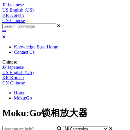
JP
Japanese
US
English (US)
KR
Korean
CN
Chinese
Knowledge Base Home
Contact Us
Chinese
JP
Japanese
US
English (US)
KR
Korean
CN
Chinese
Home
Moku:Go
Moku:Go锁相放大器