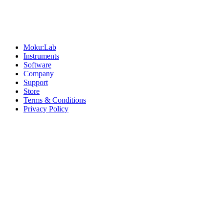
Sitemap
Moku:Lab
Instruments
Software
Company
Support
Store
Terms & Conditions
Privacy Policy
Offices
United States
+1 (619) 332-6230
12526 High Bluff Dr
Suite 150
San Diego, CA 92130
Australia
+61 2 6171 9730
243 Northbourne Avenue