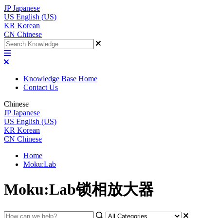
JP
Japanese
US
English (US)
KR
Korean
CN
Chinese
Knowledge Base Home
Contact Us
Chinese
JP
Japanese
US
English (US)
KR
Korean
CN
Chinese
Home
Moku:Lab
Moku:Lab锁相放大器