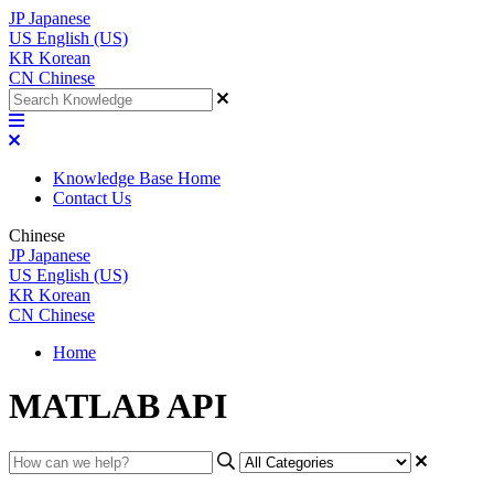
JP
Japanese
US
English (US)
KR
Korean
CN
Chinese
Knowledge Base Home
Contact Us
Chinese
JP
Japanese
US
English (US)
KR
Korean
CN
Chinese
Home
MATLAB API