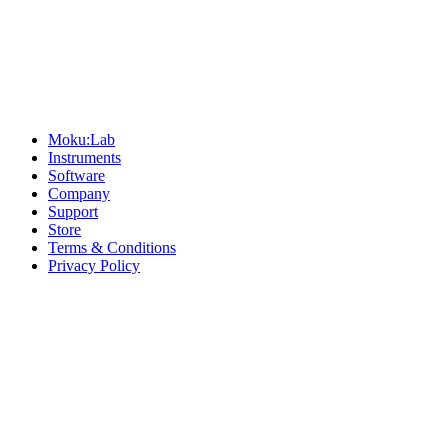
Sitemap
Moku:Lab
Instruments
Software
Company
Support
Store
Terms & Conditions
Privacy Policy
Offices
United States
+1 (619) 332-6230
12526 High Bluff Dr
Suite 150
San Diego, CA 92130