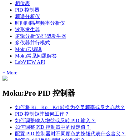
相位表
PID 控制器
频谱分析仪
时间间隔与频率分析仪
波形发生器
逻辑分析仪/码型发生器
多仪器并行模式
Moku云编译
Moku常见问题解答
LabVIEW API
+ More
Moku:Pro PID 控制器
如何将 Ki、Kp、Kd 转换为交叉频率或反之亦然？
PID 控制矩阵如何工作？
如何调整输入增益或反转 PID 输入？
如何调整 PID 控制器中的设定值？
配置 PID 控制器时不同颜色的按钮代表什么含义？