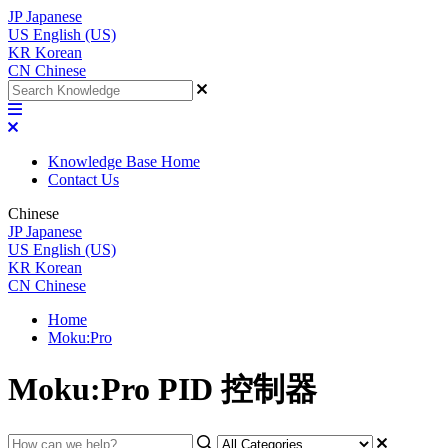
JP
Japanese
US
English (US)
KR
Korean
CN
Chinese
Knowledge Base Home
Contact Us
Chinese
JP
Japanese
US
English (US)
KR
Korean
CN
Chinese
Home
Moku:Pro
Moku:Pro PID 控制器