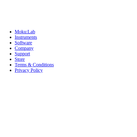
Sitemap
Moku:Lab
Instruments
Software
Company
Support
Store
Terms & Conditions
Privacy Policy
Offices
United States
+1 (619) 332-6230
12526 High Bluff Dr
Suite 150
San Diego, CA 92130
Australia
+61 2 6171 9730