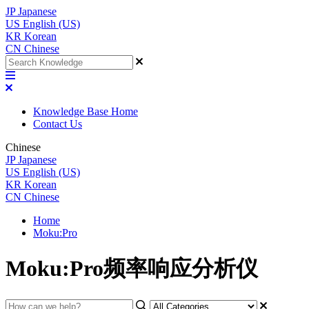
JP
Japanese
US
English (US)
KR
Korean
CN
Chinese
Knowledge Base Home
Contact Us
Chinese
JP
Japanese
US
English (US)
KR
Korean
CN
Chinese
Home
Moku:Pro
Moku:Pro频率响应分析仪