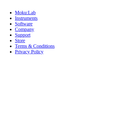
Sitemap
Moku:Lab
Instruments
Software
Company
Support
Store
Terms & Conditions
Privacy Policy
Offices
United States
+1 (619) 332-6230
12526 High Bluff Dr
Suite 150
San Diego, CA 92130
Australia
+61 2 6171 9730
243 Northbourne Avenue
Suite 2
Lyneham, ACT 2602