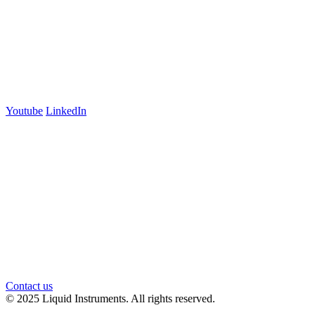
Australia
+61 03 7073 3594
700 Swanston Street
Suite 5E, Level 5
Carlton, VIC 3053
Follow us
Youtube
LinkedIn
官方微信
Contact us
© 2025 Liquid Instruments. All rights reserved.