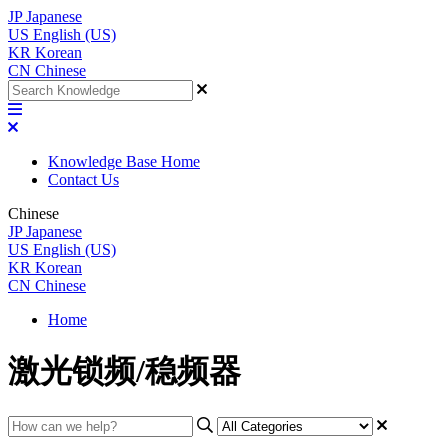
JP
Japanese
US
English (US)
KR
Korean
CN
Chinese
Knowledge Base Home
Contact Us
Chinese
JP
Japanese
US
English (US)
KR
Korean
CN
Chinese
Home
激光锁频/稳频器