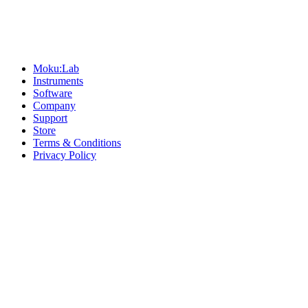
Sitemap
Moku:Lab
Instruments
Software
Company
Support
Store
Terms & Conditions
Privacy Policy
Offices
United States
+1 (619) 332-6230
12526 High Bluff Dr
Suite 150
San Diego, CA 92130
Australia
+61 2 6171 9730
243 Northbourne Avenue