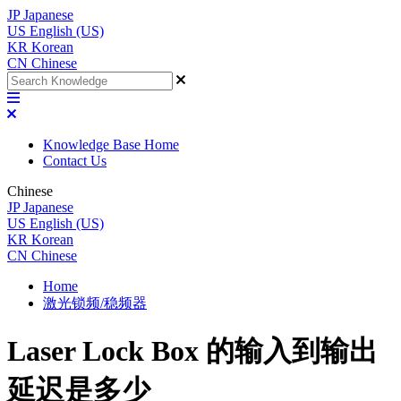
JP
Japanese
US
English (US)
KR
Korean
CN
Chinese
Knowledge Base Home
Contact Us
Chinese
JP
Japanese
US
English (US)
KR
Korean
CN
Chinese
Home
激光锁频/稳频器
Laser Lock Box 的输入到输出
延迟是多少