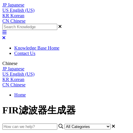
JP
Japanese
US
English (US)
KR
Korean
CN
Chinese
Knowledge Base Home
Contact Us
Chinese
JP
Japanese
US
English (US)
KR
Korean
CN
Chinese
Home
FIR滤波器生成器