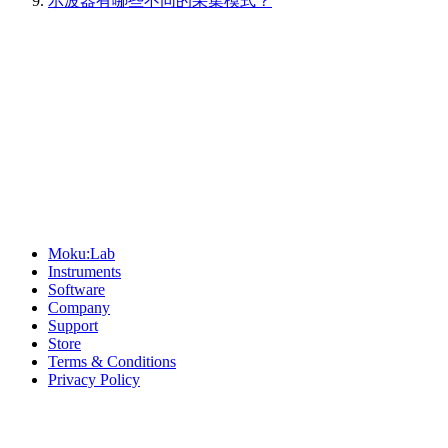
示波器有哪些不同的采集模式？
Sitemap
Moku:Lab
Instruments
Software
Company
Support
Store
Terms & Conditions
Privacy Policy
Offices