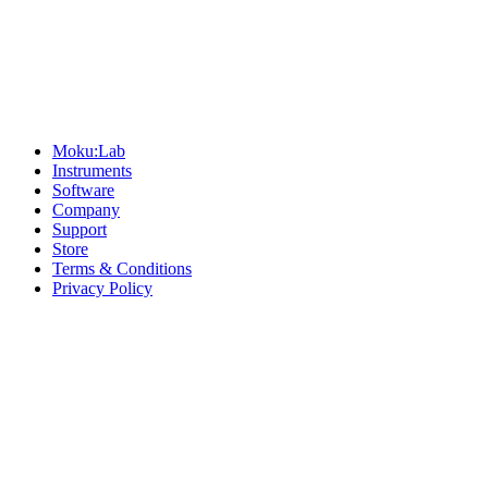
Sitemap
Moku:Lab
Instruments
Software
Company
Support
Store
Terms & Conditions
Privacy Policy
Offices
United States
+1 (619) 332-6230
12526 High Bluff Dr
Suite 150
San Diego, CA 92130