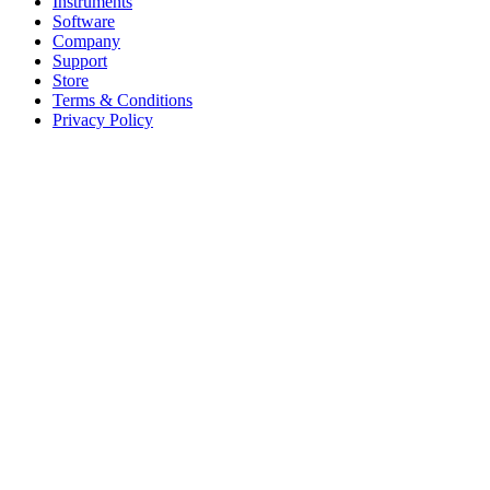
Instruments
Software
Company
Support
Store
Terms & Conditions
Privacy Policy
Offices
United States
+1 (619) 332-6230
12526 High Bluff Dr
Suite 150
San Diego, CA 92130
Australia
+61 2 6171 9730
243 Northbourne Avenue
Suite 2
Lyneham, ACT 2602
Australia
+61 03 7073 3594
700 Swanston Street