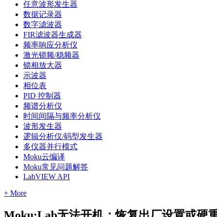
任意波形发生器
数据记录器
数字滤波器
FIR滤波器生成器
频率响应分析仪
激光锁频/稳频器
锁相放大器
示波器
相位表
PID 控制器
频谱分析仪
时间间隔与频率分析仪
波形发生器
逻辑分析仪/码型发生器
多仪器并行模式
Moku云编译
Moku常见问题解答
LabVIEW API
+ More
Moku:Lab无法开机；恢复出厂设置或硬