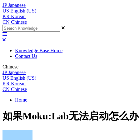
JP
Japanese
US
English (US)
KR
Korean
CN
Chinese
Knowledge Base Home
Contact Us
Chinese
JP
Japanese
US
English (US)
KR
Korean
CN
Chinese
Home
如果Moku:Lab无法启动怎么