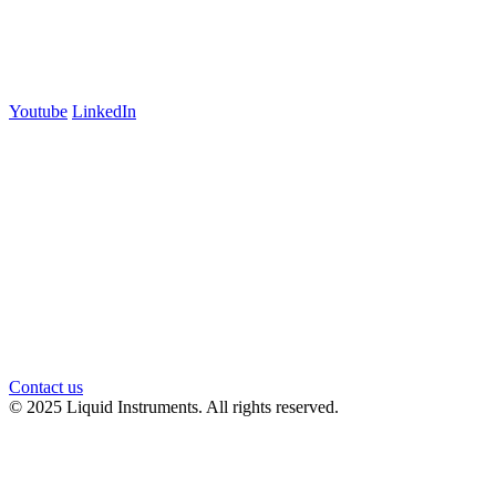
Suite 5E, Level 5
Carlton, VIC 3053
Follow us
Youtube
LinkedIn
官方微信
Contact us
© 2025 Liquid Instruments. All rights reserved.