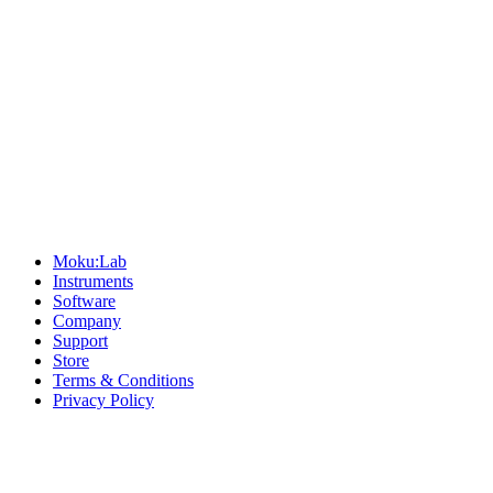
Sitemap
Moku:Lab
Instruments
Software
Company
Support
Store
Terms & Conditions
Privacy Policy
Offices
United States