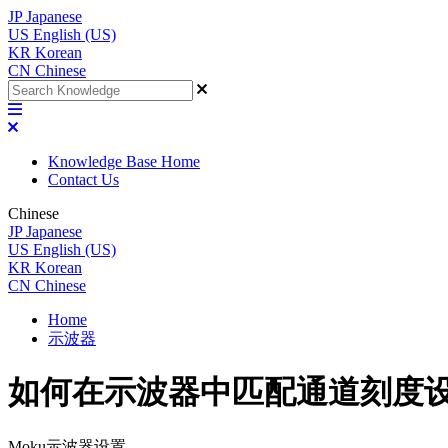
JP
Japanese
US
English (US)
KR
Korean
CN
Chinese
Knowledge Base Home
Contact Us
Chinese
JP
Japanese
US
English (US)
KR
Korean
CN
Chinese
Home
示波器
如何在示波器中匹配通道刻度
Moku示波器设置