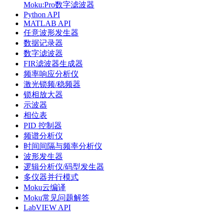
Moku:Pro数字滤波器
Python API
MATLAB API
任意波形发生器
数据记录器
数字滤波器
FIR滤波器生成器
频率响应分析仪
激光锁频/稳频器
锁相放大器
示波器
相位表
PID 控制器
频谱分析仪
时间间隔与频率分析仪
波形发生器
逻辑分析仪/码型发生器
多仪器并行模式
Moku云编译
Moku常见问题解答
LabVIEW API