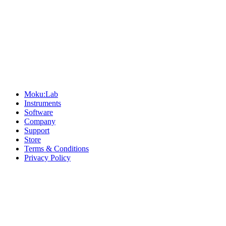
Sitemap
Moku:Lab
Instruments
Software
Company
Support
Store
Terms & Conditions
Privacy Policy
Offices
United States
+1 (619) 332-6230
12526 High Bluff Dr
Suite 150