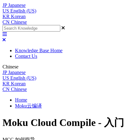
JP
Japanese
US
English (US)
KR
Korean
CN
Chinese
Knowledge Base Home
Contact Us
Chinese
JP
Japanese
US
English (US)
KR
Korean
CN
Chinese
Home
Moku云编译
Moku Cloud Compile - 入门
MCC 如何指导