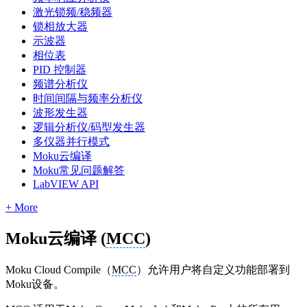
激光锁频/稳频器
锁相放大器
示波器
相位表
PID 控制器
频谱分析仪
时间间隔与频率分析仪
波形发生器
逻辑分析仪/码型发生器
多仪器并行模式
Moku云编译
Moku常见问题解答
LabVIEW API
+ More
Moku云编译 (
MCC
)
Moku Cloud Compile（
MCC
）允许用户将自定义功能部署到
Moku设备。