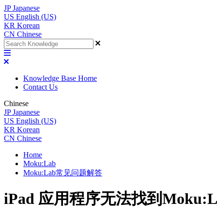
JP
Japanese
US
English (US)
KR
Korean
CN
Chinese
Knowledge Base Home
Contact Us
Chinese
JP
Japanese
US
English (US)
KR
Korean
CN
Chinese
Home
Moku:Lab
Moku:Lab常见问题解答
iPad 应用程序无法找到Moku:L