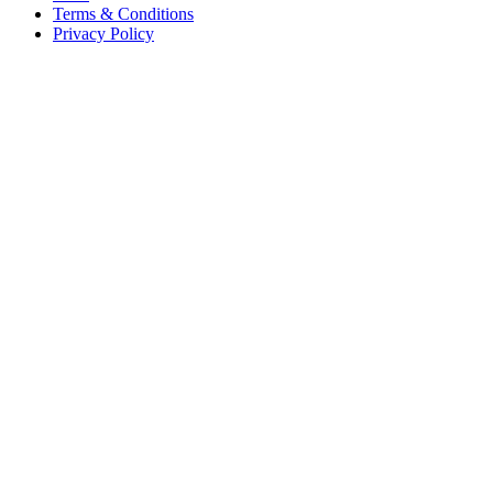
Terms & Conditions
Privacy Policy
Offices
United States
+1 (619) 332-6230
12526 High Bluff Dr
Suite 150
San Diego, CA 92130
Australia
+61 2 6171 9730
243 Northbourne Avenue
Suite 2
Lyneham, ACT 2602
Australia
+61 03 7073 3594
700 Swanston Street
Suite 5E, Level 5
Carlton, VIC 3053
Follow us