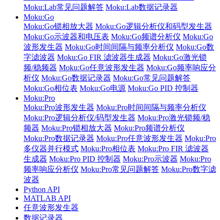
Moku:Lab常见问题解答
Moku:Lab数据记录器
Moku:Go
Moku:Go锁相放大器
Moku:Go逻辑分析仪和码型发生器
Moku:Go示波器和电压表
Moku:Go频谱分析仪
Moku:Go
波形发生器
Moku:Go时间间隔与频率分析仪
Moku:Go数
字滤波器
Moku:Go FIR 滤波器生成器
Moku:Go激光锁
频/稳频器
Moku:Go任意波形发生器
Moku:Go频率响应分
析仪
Moku:Go数据记录器
Moku:Go常见问题解答
Moku:Go相位表
Moku:Go电源
Moku:Go PID 控制器
Moku:Pro
Moku:Pro波形发生器
Moku:Pro时间间隔与频率分析仪
Moku:Pro逻辑分析仪/码型发生器
Moku:Pro激光锁频/稳
频器
Moku:Pro锁相放大器
Moku:Pro频谱分析仪
Moku:Pro数据记录器
Moku:Pro任意波形发生器
Moku:Pro
多仪器并行模式
Moku:Pro相位表
Moku:Pro FIR 滤波器
生成器
Moku:Pro PID 控制器
Moku:Pro示波器
Moku:Pro
频率响应分析仪
Moku:Pro常见问题解答
Moku:Pro数字滤
波器
Python API
MATLAB API
任意波形发生器
数据记录器