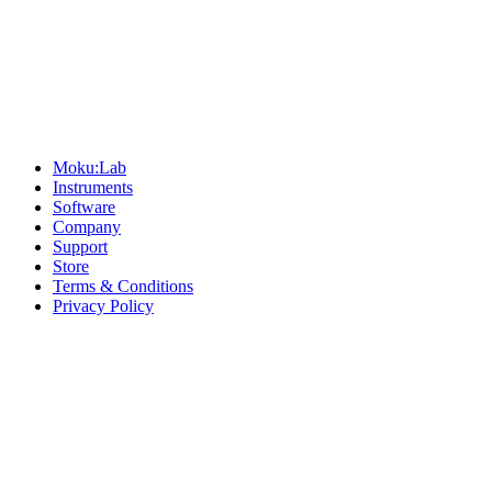
Sitemap
Moku:Lab
Instruments
Software
Company
Support
Store
Terms & Conditions
Privacy Policy
Offices
United States
+1 (619) 332-6230
12526 High Bluff Dr
Suite 150
San Diego, CA 92130