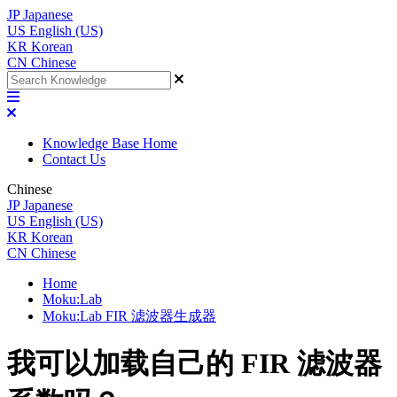
JP
Japanese
US
English (US)
KR
Korean
CN
Chinese
Knowledge Base Home
Contact Us
Chinese
JP
Japanese
US
English (US)
KR
Korean
CN
Chinese
Home
Moku:Lab
Moku:Lab FIR 滤波器生成器
我可以加载自己的 FIR 滤波器