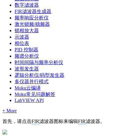
数字滤波器
FIR滤波器生成器
频率响应分析仪
激光锁频/稳频器
锁相放大器
示波器
相位表
PID 控制器
频谱分析仪
时间间隔与频率分析仪
波形发生器
逻辑分析仪/码型发生器
多仪器并行模式
Moku云编译
Moku常见问题解答
LabVIEW API
+ More
首先，请点击
FIR
滤波器图标来编辑
FIR
滤波器。