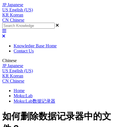
JP
Japanese
US
English (US)
KR
Korean
CN
Chinese
Knowledge Base Home
Contact Us
Chinese
JP
Japanese
US
English (US)
KR
Korean
CN
Chinese
Home
Moku:Lab
Moku:Lab数据记录器
如何删除数据记录器中的文