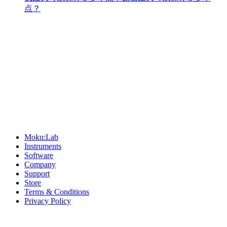
点？
Sitemap
Moku:Lab
Instruments
Software
Company
Support
Store
Terms & Conditions
Privacy Policy
Offices