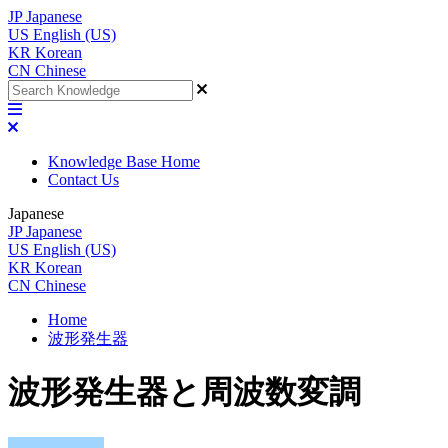
JP
Japanese
US
English (US)
KR
Korean
CN
Chinese
Knowledge Base Home
Contact Us
Japanese
JP
Japanese
US
English (US)
KR
Korean
CN
Chinese
Home
波形発生器
波形発生器と周波数変調