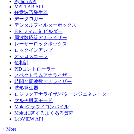
Python API
MATLAB API
任意波形発生器
データロガー
デジタルフィルターボックス
FIR フィルタ ビルダー
周波数応答アナライザー
レーザーロックボックス
ロックインアンプ
オシロスコープ
位相計
PIDコントローラー
スペクトラムアナライザー
時間と周波数アナライザー
波形発生器
ロジックアナライザ/パターンジェネレーター
マルチ機器モード
Mokuクラウドコンパイル
Mokuに関するよくある質問
LabVIEW API
+ More