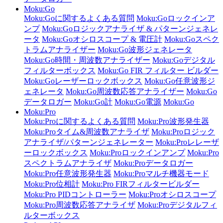
Moku:Go
Moku:Goに関するよくある質問
Moku:Goロックインア
ンプ
Moku:Goロジックアナライザ & パターンジェネレ
ータ
Moku:Goオシロスコープ & 電圧計
Moku:Goスペク
トラムアナライザー
Moku:Go波形ジェネレータ
Moku:Go時間・周波数アナライザー
Moku:Goデジタル
フィルターボックス
Moku:Go FIR フィルター ビルダー
Moku:Goレーザーロックボックス
Moku:Go任意波形ジ
ェネレータ
Moku:Go周波数応答アナライザー
Moku:Go
データロガー
Moku:Go計
Moku:Go電源
Moku:Go
Moku:Pro
Moku:Proに関するよくある質問
Moku:Pro波形発生器
Moku:Proタイム&周波数アナライザ
Moku:Proロジック
アナライザ/パターンジェネレーター
Moku:Proレレーザ
ーロックボックス
Moku:Proロックインアンプ
Moku:Pro
スペクトラムアナライザ
Moku:Proデータロガー
Moku:Pro任意波形発生器
Moku:Proマルチ機器モード
Moku:Pro位相計
Moku:Pro FIRフィルタービルダー
Moku:Pro PIDコントローラー
Moku:Proオシロスコープ
Moku:Pro周波数応答アナライザ
Moku:Proデジタルフィ
ルターボックス