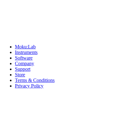
Sitemap
Moku:Lab
Instruments
Software
Company
Support
Store
Terms & Conditions
Privacy Policy
Offices
United States
+1 (619) 332-6230
12526 High Bluff Dr
Suite 150
San Diego, CA 92130