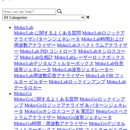
Moku:Lab
Moku:Lab に関するよくある質問
Moku:Labロジックア
ナライザ/パターンジェネレータ
Moku:Lab時間および
周波数アナライザー
Moku:Labスペクトラムアナライザ
ー
Moku:Lab PID コントローラ
Moku:Labオシロスコー
プ
Moku:Lab位相計
Moku:Labレーザーロックボックス
Moku:Labデジタルフィルターボックス
Moku:Lab任意
波形ジェネレータ
Moku:Lab波形ジェネレーター
Moku:Lab周波数応答アナライザー
Moku:Lab FIR フィ
ルター ビルダー
Moku:Labロックインアンプ
Moku:Lab
データロガー
Moku:Go
Moku:Goに関するよくある質問
Moku:Goロックインア
ンプ
Moku:Goロジックアナライザ & パターンジェネレ
ータ
Moku:Goオシロスコープ & 電圧計
Moku:Goスペク
トラムアナライザー
Moku:Go波形ジェネレータ
Moku:Go時間・周波数アナライザー
Moku:Goデジタル
フィルターボックス
Moku:Go FIR フィルター ビルダー