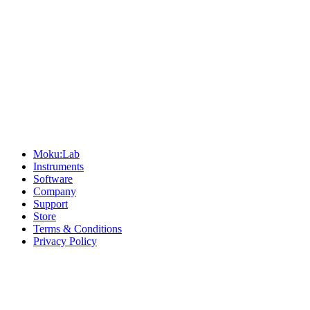
Sitemap
Moku:Lab
Instruments
Software
Company
Support
Store
Terms & Conditions
Privacy Policy
Offices
United States
+1 (619) 332-6230