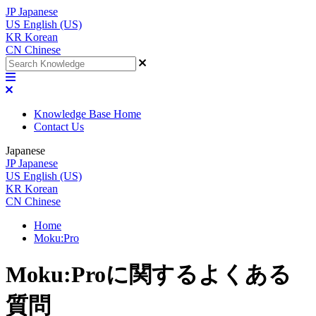
JP
Japanese
US
English (US)
KR
Korean
CN
Chinese
Knowledge Base Home
Contact Us
Japanese
JP
Japanese
US
English (US)
KR
Korean
CN
Chinese
Home
Moku:Pro
Moku:Proに関するよくある
質問