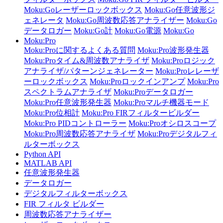
Moku:Goレーザーロックボックス
Moku:Go任意波形ジ
ェネレータ
Moku:Go周波数応答アナライザー
Moku:Go
データロガー
Moku:Go計
Moku:Go電源
Moku:Go
Moku:Pro
Moku:Proに関するよくある質問
Moku:Pro波形発生器
Moku:Proタイム&周波数アナライザ
Moku:Proロジック
アナライザ/パターンジェネレーター
Moku:Proレレーザ
ーロックボックス
Moku:Proロックインアンプ
Moku:Pro
スペクトラムアナライザ
Moku:Proデータロガー
Moku:Pro任意波形発生器
Moku:Proマルチ機器モード
Moku:Pro位相計
Moku:Pro FIRフィルタービルダー
Moku:Pro PIDコントローラー
Moku:Proオシロスコープ
Moku:Pro周波数応答アナライザ
Moku:Proデジタルフィ
ルターボックス
Python API
MATLAB API
任意波形発生器
データロガー
デジタルフィルターボックス
FIR フィルタ ビルダー
周波数応答アナライザー