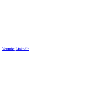
Suite 2
Lyneham, ACT 2602
Australia
+61 03 7073 3594
700 Swanston Street
Suite 5E, Level 5
Carlton, VIC 3053
Follow us
Youtube
LinkedIn
官方微信