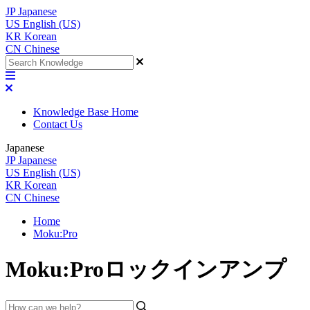
JP
Japanese
US
English (US)
KR
Korean
CN
Chinese
Knowledge Base Home
Contact Us
Japanese
JP
Japanese
US
English (US)
KR
Korean
CN
Chinese
Home
Moku:Pro
Moku:Proロックインアンプ