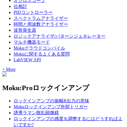
オシロスコープ
位相計
PIDコントローラー
スペクトラムアナライザー
時間と周波数アナライザー
波形発生器
ロジックアナライザ/パターンジェネレーター
マルチ機器モード
Mokuクラウドコンパイル
Mokuに関するよくある質問
LabVIEW API
+ More
Moku:Proロックインアンプ
ロックインアンプの振幅R出力の意味
Mokuロックインアンプ外部トリガー
誘導ラマン散乱顕微鏡
ロックインアンプの感度を調整するにはどうすればよ
いですか?