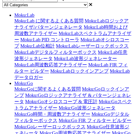
Moku:Lab
Moku:Lab に関するよくある質問
Moku:Labロジックア
ナライザ/パターンジェネレータ
Moku:Lab時間および
周波数アナライザー
Moku:Labスペクトラムアナライザ
ー
Moku:Lab PID コントローラ
Moku:Labオシロスコー
プ
Moku:Lab位相計
Moku:Labレーザーロックボックス
Moku:Labデジタルフィルターボックス
Moku:Lab任意
波形ジェネレータ
Moku:Lab波形ジェネレーター
Moku:Lab周波数応答アナライザー
Moku:Lab FIR フィ
ルター ビルダー
Moku:Labロックインアンプ
Moku:Lab
データロガー
Moku:Go
Moku:Goに関するよくある質問
Moku:Goロックインア
ンプ
Moku:Goロジックアナライザ & パターンジェネレ
ータ
Moku:Goオシロスコープ & 電圧計
Moku:Goスペク
トラムアナライザー
Moku:Go波形ジェネレータ
Moku:Go時間・周波数アナライザー
Moku:Goデジタル
フィルターボックス
Moku:Go FIR フィルター ビルダー
Moku:Goレーザーロックボックス
Moku:Go任意波形ジ
ェネレータ
Moku:Go周波数応答アナライザー
Moku:Go