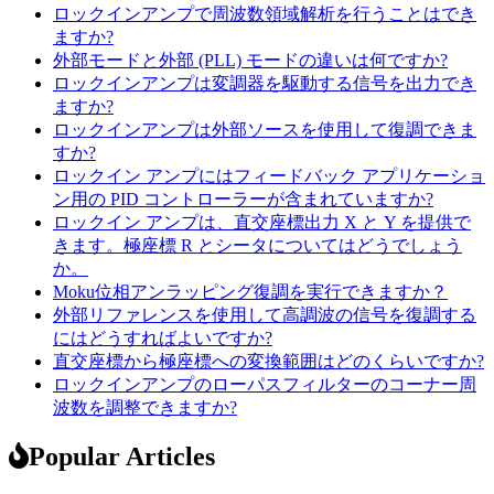
ロックインアンプで周波数領域解析を行うことはでき
ますか?
外部モードと外部 (PLL) モードの違いは何ですか?
ロックインアンプは変調器を駆動する信号を出力でき
ますか?
ロックインアンプは外部ソースを使用して復調できま
すか?
ロックイン アンプにはフィードバック アプリケーショ
ン用の PID コントローラーが含まれていますか?
ロックイン アンプは、直交座標出力 X と Y を提供で
きます。極座標 R とシータについてはどうでしょう
か。
Moku位相アンラッピング復調を実行できますか？
外部リファレンスを使用して高調波の信号を復調する
にはどうすればよいですか?
直交座標から極座標への変換範囲はどのくらいですか?
ロックインアンプのローパスフィルターのコーナー周
波数を調整できますか?
Popular Articles