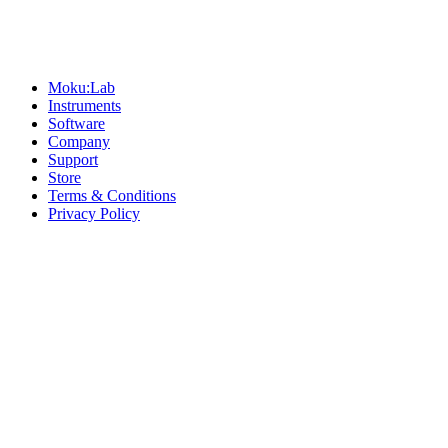
Sitemap
Moku:Lab
Instruments
Software
Company
Support
Store
Terms & Conditions
Privacy Policy
Offices
United States
+1 (619) 332-6230
12526 High Bluff Dr
Suite 150
San Diego, CA 92130
Australia
+61 2 6171 9730
243 Northbourne Avenue