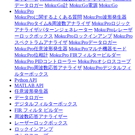
データロガー
Moku:Go計
Moku:Go電源
Moku:Go
Moku:Pro
Moku:Proに関するよくある質問
Moku:Pro波形発生器
Moku:Proタイム&周波数アナライザ
Moku:Proロジック
アナライザ/パターンジェネレーター
Moku:Proレレーザ
ーロックボックス
Moku:Proロックインアンプ
Moku:Pro
スペクトラムアナライザ
Moku:Proデータロガー
Moku:Pro任意波形発生器
Moku:Proマルチ機器モード
Moku:Pro位相計
Moku:Pro FIRフィルタービルダー
Moku:Pro PIDコントローラー
Moku:Proオシロスコープ
Moku:Pro周波数応答アナライザ
Moku:Proデジタルフィ
ルターボックス
Python API
MATLAB API
任意波形発生器
データロガー
デジタルフィルターボックス
FIR フィルタ ビルダー
周波数応答アナライザー
レーザーロックボックス
ロックインアンプ