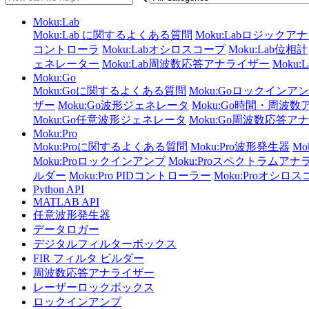
Moku:Lab
Moku:Lab に関するよくある質問
Moku:Labロジック
コントローラ
Moku:Labオシロスコープ
Moku:Lab位相計
ェネレーター
Moku:Lab周波数応答アナライザー
Moku
Moku:Go
Moku:Goに関するよくある質問
Moku:Goロックインア
ザー
Moku:Go波形ジェネレータ
Moku:Go時間・周波
Moku:Go任意波形ジェネレータ
Moku:Go周波数応答ア
Moku:Pro
Moku:Proに関するよくある質問
Moku:Pro波形発生器
M
Moku:Proロックインアンプ
Moku:Proスペクトラムアナ
ルダー
Moku:Pro PIDコントローラー
Moku:Proオシロ
Python API
MATLAB API
任意波形発生器
データロガー
デジタルフィルターボックス
FIR フィルタ ビルダー
周波数応答アナライザー
レーザーロックボックス
ロックインアンプ