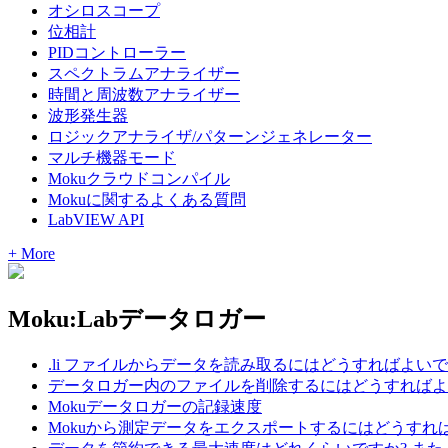
オシロスコープ
位相計
PIDコントローラー
スペクトラムアナライザー
時間と周波数アナライザー
波形発生器
ロジックアナライザ/パターンジェネレーター
マルチ機器モード
Mokuクラウドコンパイル
Mokuに関するよくある質問
LabVIEW API
+ More
Moku:Labデータロガー
.li ファイルからデータを読み取るにはどうすればよいで
データロガー内のファイルを削除するにはどうすればよ
Mokuデータロガーの記録速度
Mokuから測定データをエクスポートするにはどうすれ