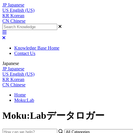
JP
Japanese
US
English (US)
KR
Korean
CN
Chinese
Knowledge Base Home
Contact Us
Japanese
JP
Japanese
US
English (US)
KR
Korean
CN
Chinese
Home
Moku:Lab
Moku:Labデータロガー