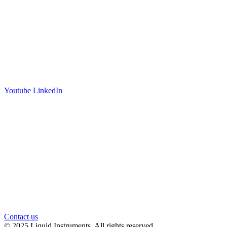
Australia
+61 03 7073 3594
700 Swanston Street
Suite 5E, Level 5
Carlton, VIC 3053
Follow us
Youtube
LinkedIn
官方微信
Contact us
© 2025 Liquid Instruments. All rights reserved.