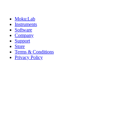
Sitemap
Moku:Lab
Instruments
Software
Company
Support
Store
Terms & Conditions
Privacy Policy
Offices
United States
+1 (619) 332-6230
12526 High Bluff Dr
Suite 150
San Diego, CA 92130
Australia
+61 2 6171 9730
243 Northbourne Avenue
Suite 2
Lyneham, ACT 2602