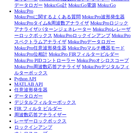
データロガー
Moku:Go計
Moku:Go電源
Moku:Go
Moku:Pro
Moku:Proに関するよくある質問
Moku:Pro波形発生器
Moku:Proタイム&周波数アナライザ
Moku:Proロジック
アナライザ/パターンジェネレーター
Moku:Proレレーザ
ーロックボックス
Moku:Proロックインアンプ
Moku:Pro
スペクトラムアナライザ
Moku:Proデータロガー
Moku:Pro任意波形発生器
Moku:Proマルチ機器モード
Moku:Pro位相計
Moku:Pro FIRフィルタービルダー
Moku:Pro PIDコントローラー
Moku:Proオシロスコープ
Moku:Pro周波数応答アナライザ
Moku:Proデジタルフィ
ルターボックス
Python API
MATLAB API
任意波形発生器
データロガー
デジタルフィルターボックス
FIR フィルタ ビルダー
周波数応答アナライザー
レーザーロックボックス
ロックインアンプ