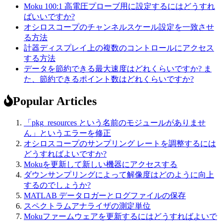
Moku 100:1 高電圧プローブ用に設定するにはどうすれ
ばいいですか?
オシロスコープのチャンネルスケール設定を一致させ
る方法
計器ディスプレイ上の複数のコントロールにアクセス
する方法
データを節約できる最大速度はどれくらいですか? ま
た、節約できるポイント数はどれくらいですか?
Popular Articles
「pkg_resources という名前のモジュールがありませ
ん」というエラーを修正
オシロスコープのサンプリング レートを調整するには
どうすればよいですか?
Mokuを更新して新しい機器にアクセスする
ダウンサンプリングによって解像度はどのように向上
するのでしょうか?
MATLAB データロガーとログファイルの保存
スペクトラムアナライザの測定単位
Mokuファームウェアを更新するにはどうすればよいで