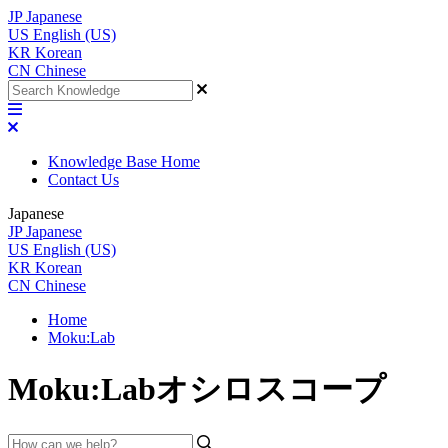
JP
Japanese
US
English (US)
KR
Korean
CN
Chinese
Knowledge Base Home
Contact Us
Japanese
JP
Japanese
US
English (US)
KR
Korean
CN
Chinese
Home
Moku:Lab
Moku:Labオシロスコープ