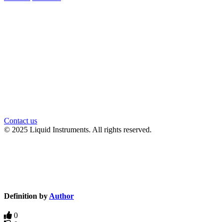
官方微信
Contact us
© 2025 Liquid Instruments. All rights reserved.
Knowledge Base Software powered by Helpjuice
Definition by
Author
0