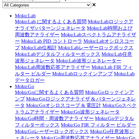
Moku:Lab
Moku:Lab に関するよくある質問
Moku:Labロジックア
ナライザ/パターンジェネレータ
Moku:Lab時間および
周波数アナライザー
Moku:Labスペクトラムアナライザ
ー
Moku:Lab PID コントローラ
Moku:Labオシロスコー
プ
Moku:Lab位相計
Moku:Labレーザーロックボックス
Moku:Labデジタルフィルターボックス
Moku:Lab任意
波形ジェネレータ
Moku:Lab波形ジェネレーター
Moku:Lab周波数応答アナライザー
Moku:Lab FIR フィ
ルター ビルダー
Moku:Labロックインアンプ
Moku:Lab
データロガー
Moku:Go
Moku:Goに関するよくある質問
Moku:Goロックインア
ンプ
Moku:Goロジックアナライザ & パターンジェネレ
ータ
Moku:Goオシロスコープ & 電圧計
Moku:Goスペク
トラムアナライザー
Moku:Go波形ジェネレータ
Moku:Go時間・周波数アナライザー
Moku:Goデジタル
フィルターボックス
Moku:Go FIR フィルター ビルダー
Moku:Goレーザーロックボックス
Moku:Go任意波形ジ
ェネレータ
Moku:Go周波数応答アナライザー
Moku:Go