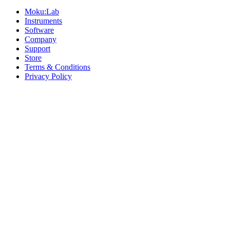
Moku:Lab
Instruments
Software
Company
Support
Store
Terms & Conditions
Privacy Policy
Offices
United States
+1 (619) 332-6230
12526 High Bluff Dr
Suite 150
San Diego, CA 92130
Australia
+61 2 6171 9730
243 Northbourne Avenue
Suite 2
Lyneham, ACT 2602
Australia