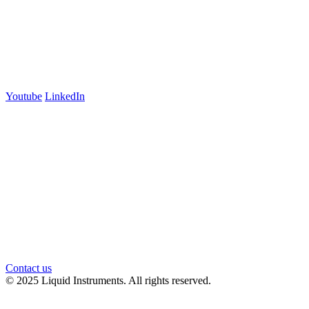
+61 03 7073 3594
700 Swanston Street
Suite 5E, Level 5
Carlton, VIC 3053
Follow us
Youtube
LinkedIn
官方微信
Contact us
© 2025 Liquid Instruments. All rights reserved.