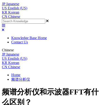
JP
Japanese
US
English (US)
KR
Korean
CN
Chinese
Knowledge Base Home
Contact Us
Chinese
JP
Japanese
US
English (US)
KR
Korean
CN
Chinese
Home
频谱分析仪
频谱分析仪和示波器FFT有什
么区别？