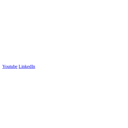
243 Northbourne Avenue
Suite 2
Lyneham, ACT 2602
Australia
+61 03 7073 3594
700 Swanston Street
Suite 5E, Level 5
Carlton, VIC 3053
Follow us
Youtube
LinkedIn
官方微信