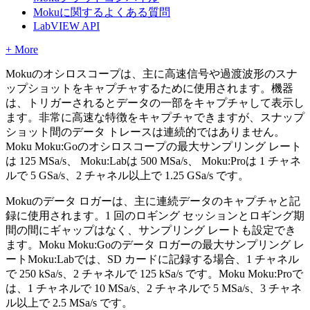
Mokuに関するよくある質問
LabVIEW API
+ More
Mokuのオシロスコープは、主に高速信号や過渡波形のスナ
ップショットをキャプチャするために使用されます。機器
は、トリガーされるとデータの一部をキャプチャして表示し
ます。非常に高速な特徴をキャプチャできますが、スナップ
ショット間のデータ トレースは連続的ではありません。
Moku Moku:Goのオシロスコープの最大サンプリング レート
は 125 MSa/s、 Moku:Labは 500 MSa/s、 Moku:Proは 1 チャネ
ルで 5 GSa/s、2 チャネル以上で 1.25 GSa/s です。
Mokuのデータ ロガーは、主に連続データのキャプチャと記
録に使用されます。1 回のロギング セッションとロギング期
間の間にギャップはなく、サンプリング レートも設定でき
ます。Moku Moku:Goのデータ ロガーの最大サンプリング レ
ートMoku:Labでは、SD カードに記録する場合、1 チャネル
で 250 kSa/s、2 チャネルで 125 kSa/s です。Moku Moku:Proで
は、1 チャネルで 10 MSa/s、2 チャネルで 5 MSa/s、3 チャネ
ル以上で 2.5 MSa/s です。