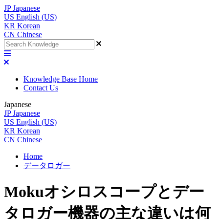
JP
Japanese
US
English (US)
KR
Korean
CN
Chinese
Knowledge Base Home
Contact Us
Japanese
JP
Japanese
US
English (US)
KR
Korean
CN
Chinese
Home
データロガー
Mokuオシロスコープとデー
タロガー機器の主な違いは何