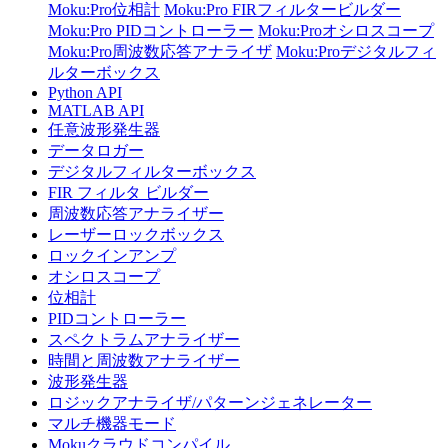
Moku:Pro位相計
Moku:Pro FIRフィルタービルダー
Moku:Pro PIDコントローラー
Moku:Proオシロスコープ
Moku:Pro周波数応答アナライザ
Moku:Proデジタルフィ
ルターボックス
Python API
MATLAB API
任意波形発生器
データロガー
デジタルフィルターボックス
FIR フィルタ ビルダー
周波数応答アナライザー
レーザーロックボックス
ロックインアンプ
オシロスコープ
位相計
PIDコントローラー
スペクトラムアナライザー
時間と周波数アナライザー
波形発生器
ロジックアナライザ/パターンジェネレーター
マルチ機器モード
Mokuクラウドコンパイル