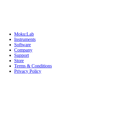
Sitemap
Moku:Lab
Instruments
Software
Company
Support
Store
Terms & Conditions
Privacy Policy
Offices
United States
+1 (619) 332-6230
12526 High Bluff Dr
Suite 150
San Diego, CA 92130
Australia
+61 2 6171 9730