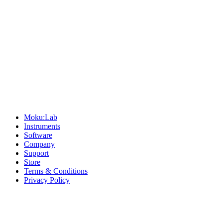
Sitemap
Moku:Lab
Instruments
Software
Company
Support
Store
Terms & Conditions
Privacy Policy
Offices
United States