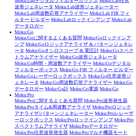
Moku:Labデジタルフィルターボックス
Moku:Lab任意
波形ジェネレータ
Moku:Lab波形ジェネレーター
Moku:Lab周波数応答アナライザー
Moku:Lab FIR フィ
ルター ビルダー
Moku:Labロックインアンプ
Moku:Lab
データロガー
Moku:Go
Moku:Goに関するよくある質問
Moku:Goロックインア
ンプ
Moku:Goロジックアナライザ & パターンジェネレ
ータ
Moku:Goオシロスコープ & 電圧計
Moku:Goスペク
トラムアナライザー
Moku:Go波形ジェネレータ
Moku:Go時間・周波数アナライザー
Moku:Goデジタル
フィルターボックス
Moku:Go FIR フィルター ビルダー
Moku:Goレーザーロックボックス
Moku:Go任意波形ジ
ェネレータ
Moku:Go周波数応答アナライザー
Moku:Go
データロガー
Moku:Go計
Moku:Go電源
Moku:Go
Moku:Pro
Moku:Proに関するよくある質問
Moku:Pro波形発生器
Moku:Proタイム&周波数アナライザ
Moku:Proロジック
アナライザ/パターンジェネレーター
Moku:Proレレーザ
ーロックボックス
Moku:Proロックインアンプ
Moku:Pro
スペクトラムアナライザ
Moku:Proデータロガー
Moku:Pro任意波形発生器
Moku:Proマルチ機器モード