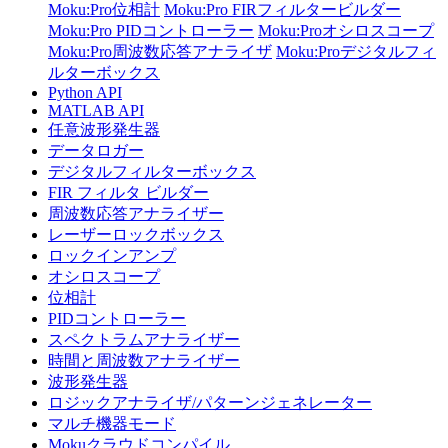
Moku:Pro位相計
Moku:Pro FIRフィルタービルダー
Moku:Pro PIDコントローラー
Moku:Proオシロスコープ
Moku:Pro周波数応答アナライザ
Moku:Proデジタルフィ
ルターボックス
Python API
MATLAB API
任意波形発生器
データロガー
デジタルフィルターボックス
FIR フィルタ ビルダー
周波数応答アナライザー
レーザーロックボックス
ロックインアンプ
オシロスコープ
位相計
PIDコントローラー
スペクトラムアナライザー
時間と周波数アナライザー
波形発生器
ロジックアナライザ/パターンジェネレーター
マルチ機器モード
Mokuクラウドコンパイル