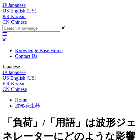
JP
Japanese
US
English (US)
KR
Korean
CN
Chinese
Knowledge Base Home
Contact Us
Japanese
JP
Japanese
US
English (US)
KR
Korean
CN
Chinese
Home
波形発生器
「負荷」/「用語」は波形ジェ
ネレーターにどのような影響