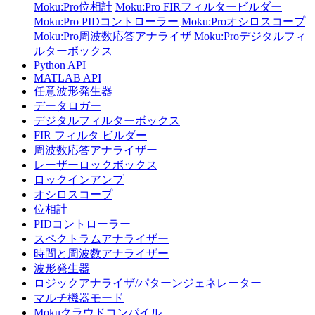
Moku:Pro位相計
Moku:Pro FIRフィルタービルダー
Moku:Pro PIDコントローラー
Moku:Proオシロスコープ
Moku:Pro周波数応答アナライザ
Moku:Proデジタルフィ
ルターボックス
Python API
MATLAB API
任意波形発生器
データロガー
デジタルフィルターボックス
FIR フィルタ ビルダー
周波数応答アナライザー
レーザーロックボックス
ロックインアンプ
オシロスコープ
位相計
PIDコントローラー
スペクトラムアナライザー
時間と周波数アナライザー
波形発生器
ロジックアナライザ/パターンジェネレーター
マルチ機器モード
Mokuクラウドコンパイル