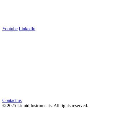
Suite 5E, Level 5
Carlton, VIC 3053
Follow us
Youtube
LinkedIn
官方微信
Contact us
© 2025 Liquid Instruments. All rights reserved.
Knowledge Base Software powered by Helpjuice