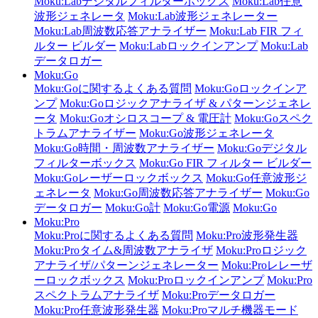
Moku:Labデジタルフィルターボックス
Moku:Lab任意
波形ジェネレータ
Moku:Lab波形ジェネレーター
Moku:Lab周波数応答アナライザー
Moku:Lab FIR フィ
ルター ビルダー
Moku:Labロックインアンプ
Moku:Lab
データロガー
Moku:Go
Moku:Goに関するよくある質問
Moku:Goロックインア
ンプ
Moku:Goロジックアナライザ & パターンジェネレ
ータ
Moku:Goオシロスコープ & 電圧計
Moku:Goスペク
トラムアナライザー
Moku:Go波形ジェネレータ
Moku:Go時間・周波数アナライザー
Moku:Goデジタル
フィルターボックス
Moku:Go FIR フィルター ビルダー
Moku:Goレーザーロックボックス
Moku:Go任意波形ジ
ェネレータ
Moku:Go周波数応答アナライザー
Moku:Go
データロガー
Moku:Go計
Moku:Go電源
Moku:Go
Moku:Pro
Moku:Proに関するよくある質問
Moku:Pro波形発生器
Moku:Proタイム&周波数アナライザ
Moku:Proロジック
アナライザ/パターンジェネレーター
Moku:Proレレーザ
ーロックボックス
Moku:Proロックインアンプ
Moku:Pro
スペクトラムアナライザ
Moku:Proデータロガー
Moku:Pro任意波形発生器
Moku:Proマルチ機器モード