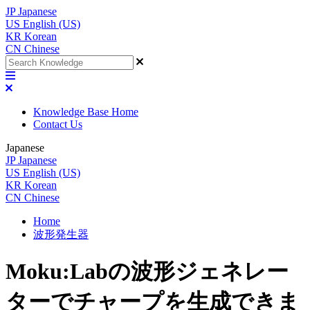
JP
Japanese
US
English (US)
KR
Korean
CN
Chinese
Knowledge Base Home
Contact Us
Japanese
JP
Japanese
US
English (US)
KR
Korean
CN
Chinese
Home
波形発生器
Moku:Labの波形ジェネレー
ターでチャープを生成できま