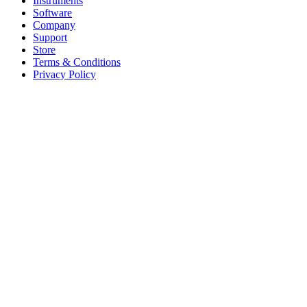
Instruments
Software
Company
Support
Store
Terms & Conditions
Privacy Policy
Offices
United States
+1 (619) 332-6230
12526 High Bluff Dr
Suite 150
San Diego, CA 92130
Australia
+61 2 6171 9730
243 Northbourne Avenue
Suite 2
Lyneham, ACT 2602
Australia
+61 03 7073 3594
700 Swanston Street