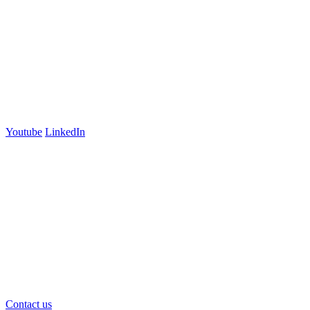
Lyneham, ACT 2602
Australia
+61 03 7073 3594
700 Swanston Street
Suite 5E, Level 5
Carlton, VIC 3053
Follow us
Youtube
LinkedIn
官方微信
Contact us