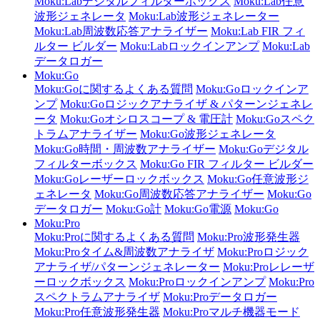
Moku:Labデジタルフィルターボックス
Moku:Lab任意
波形ジェネレータ
Moku:Lab波形ジェネレーター
Moku:Lab周波数応答アナライザー
Moku:Lab FIR フィ
ルター ビルダー
Moku:Labロックインアンプ
Moku:Lab
データロガー
Moku:Go
Moku:Goに関するよくある質問
Moku:Goロックインア
ンプ
Moku:Goロジックアナライザ & パターンジェネレ
ータ
Moku:Goオシロスコープ & 電圧計
Moku:Goスペク
トラムアナライザー
Moku:Go波形ジェネレータ
Moku:Go時間・周波数アナライザー
Moku:Goデジタル
フィルターボックス
Moku:Go FIR フィルター ビルダー
Moku:Goレーザーロックボックス
Moku:Go任意波形ジ
ェネレータ
Moku:Go周波数応答アナライザー
Moku:Go
データロガー
Moku:Go計
Moku:Go電源
Moku:Go
Moku:Pro
Moku:Proに関するよくある質問
Moku:Pro波形発生器
Moku:Proタイム&周波数アナライザ
Moku:Proロジック
アナライザ/パターンジェネレーター
Moku:Proレレーザ
ーロックボックス
Moku:Proロックインアンプ
Moku:Pro
スペクトラムアナライザ
Moku:Proデータロガー
Moku:Pro任意波形発生器
Moku:Proマルチ機器モード