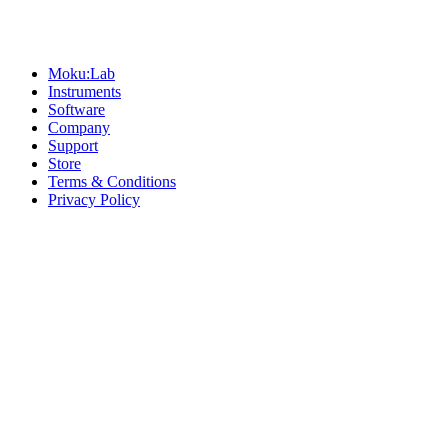
Sitemap
Moku:Lab
Instruments
Software
Company
Support
Store
Terms & Conditions
Privacy Policy
Offices
United States
+1 (619) 332-6230
12526 High Bluff Dr
Suite 150
San Diego, CA 92130
Australia
+61 2 6171 9730
243 Northbourne Avenue
Suite 2