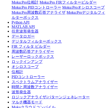
Moku:Pro位相計
Moku:Pro FIRフィルタービルダー
Moku:Pro PIDコントローラー
Moku:Proオシロスコープ
Moku:Pro周波数応答アナライザ
Moku:Proデジタルフィ
ルターボックス
Python API
MATLAB API
任意波形発生器
データロガー
デジタルフィルターボックス
FIR フィルタ ビルダー
周波数応答アナライザー
レーザーロックボックス
ロックインアンプ
オシロスコープ
位相計
PIDコントローラー
スペクトラムアナライザー
時間と周波数アナライザー
波形発生器
ロジックアナライザ/パターンジェネレーター
マルチ機器モード
Mokuクラウドコンパイル