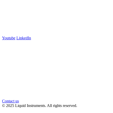
Australia
+61 03 7073 3594
700 Swanston Street
Suite 5E, Level 5
Carlton, VIC 3053
Follow us
Youtube
LinkedIn
官方微信
Contact us
© 2025 Liquid Instruments. All rights reserved.