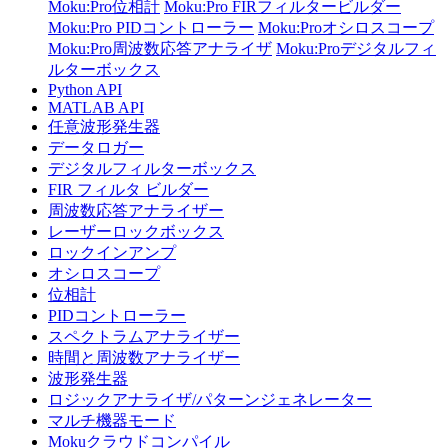
Moku:Pro位相計
Moku:Pro FIRフィルタービルダー
Moku:Pro PIDコントローラー
Moku:Proオシロスコープ
Moku:Pro周波数応答アナライザ
Moku:Proデジタルフィ
ルターボックス
Python API
MATLAB API
任意波形発生器
データロガー
デジタルフィルターボックス
FIR フィルタ ビルダー
周波数応答アナライザー
レーザーロックボックス
ロックインアンプ
オシロスコープ
位相計
PIDコントローラー
スペクトラムアナライザー
時間と周波数アナライザー
波形発生器
ロジックアナライザ/パターンジェネレーター
マルチ機器モード
Mokuクラウドコンパイル