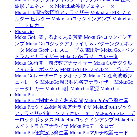
波形ジェネレータ
Moku:Lab波形ジェネレーター
Moku:Lab周波数応答アナライザー
Moku:Lab FIR フィ
ルター ビルダー
Moku:Labロックインアンプ
Moku:Lab
データロガー
Moku:Go
Moku:Goに関するよくある質問
Moku:Goロックインア
ンプ
Moku:Goロジックアナライザ & パターンジェネレ
ータ
Moku:Goオシロスコープ & 電圧計
Moku:Goスペク
トラムアナライザー
Moku:Go波形ジェネレータ
Moku:Go時間・周波数アナライザー
Moku:Goデジタル
フィルターボックス
Moku:Go FIR フィルター ビルダー
Moku:Goレーザーロックボックス
Moku:Go任意波形ジ
ェネレータ
Moku:Go周波数応答アナライザー
Moku:Go
データロガー
Moku:Go計
Moku:Go電源
Moku:Go
Moku:Pro
Moku:Proに関するよくある質問
Moku:Pro波形発生器
Moku:Proタイム&周波数アナライザ
Moku:Proロジック
アナライザ/パターンジェネレーター
Moku:Proレレーザ
ーロックボックス
Moku:Proロックインアンプ
Moku:Pro
スペクトラムアナライザ
Moku:Proデータロガー
Moku:Pro任意波形発生器
Moku:Proマルチ機器モード