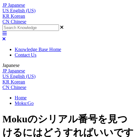
JP
Japanese
US
English (US)
KR
Korean
CN
Chinese
Knowledge Base Home
Contact Us
Japanese
JP
Japanese
US
English (US)
KR
Korean
CN
Chinese
Home
Moku:Go
Mokuのシリアル番号を見つ
けるにはどうすればいいです