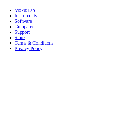
Moku:Lab
Instruments
Software
Company
Support
Store
Terms & Conditions
Privacy Policy
Offices
United States
+1 (619) 332-6230
12526 High Bluff Dr
Suite 150
San Diego, CA 92130
Australia
+61 2 6171 9730
243 Northbourne Avenue
Suite 2
Lyneham, ACT 2602