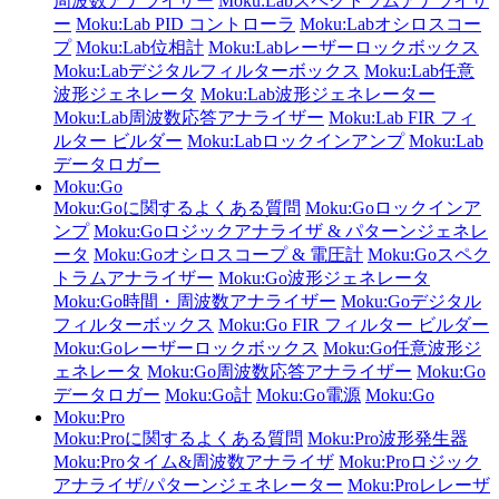
周波数アナライザー
Moku:Labスペクトラムアナライザ
ー
Moku:Lab PID コントローラ
Moku:Labオシロスコー
プ
Moku:Lab位相計
Moku:Labレーザーロックボックス
Moku:Labデジタルフィルターボックス
Moku:Lab任意
波形ジェネレータ
Moku:Lab波形ジェネレーター
Moku:Lab周波数応答アナライザー
Moku:Lab FIR フィ
ルター ビルダー
Moku:Labロックインアンプ
Moku:Lab
データロガー
Moku:Go
Moku:Goに関するよくある質問
Moku:Goロックインア
ンプ
Moku:Goロジックアナライザ & パターンジェネレ
ータ
Moku:Goオシロスコープ & 電圧計
Moku:Goスペク
トラムアナライザー
Moku:Go波形ジェネレータ
Moku:Go時間・周波数アナライザー
Moku:Goデジタル
フィルターボックス
Moku:Go FIR フィルター ビルダー
Moku:Goレーザーロックボックス
Moku:Go任意波形ジ
ェネレータ
Moku:Go周波数応答アナライザー
Moku:Go
データロガー
Moku:Go計
Moku:Go電源
Moku:Go
Moku:Pro
Moku:Proに関するよくある質問
Moku:Pro波形発生器
Moku:Proタイム&周波数アナライザ
Moku:Proロジック
アナライザ/パターンジェネレーター
Moku:Proレレーザ