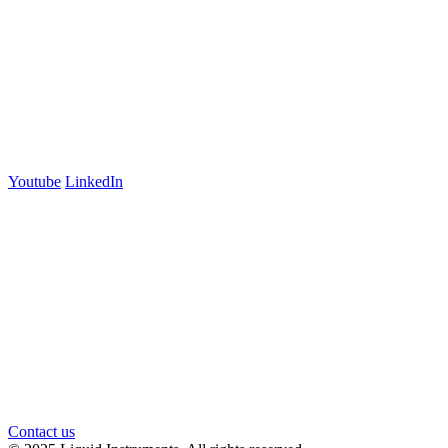
Australia
+61 03 7073 3594
700 Swanston Street
Suite 5E, Level 5
Carlton, VIC 3053
Follow us
Youtube
LinkedIn
官方微信
Contact us