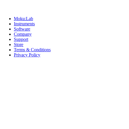
Sitemap
Moku:Lab
Instruments
Software
Company
Support
Store
Terms & Conditions
Privacy Policy
Offices
United States
+1 (619) 332-6230
12526 High Bluff Dr
Suite 150
San Diego, CA 92130
Australia
+61 2 6171 9730
243 Northbourne Avenue
Suite 2
Lyneham, ACT 2602