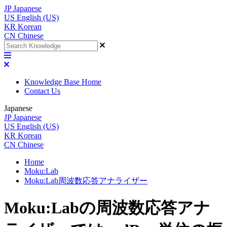
JP
Japanese
US
English (US)
KR
Korean
CN
Chinese
Knowledge Base Home
Contact Us
Japanese
JP
Japanese
US
English (US)
KR
Korean
CN
Chinese
Home
Moku:Lab
Moku:Lab周波数応答アナライザー
Moku:Labの周波数応答アナ