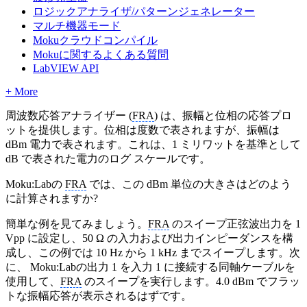
ロジックアナライザ/パターンジェネレーター
マルチ機器モード
Mokuクラウドコンパイル
Mokuに関するよくある質問
LabVIEW API
+ More
周波数応答アナライザー (
FRA
) は、振幅と位相の応答プロ
ットを提供します。位相は度数で表されますが、振幅は
dBm 電力で表されます。これは、1 ミリワットを基準として
dB で表された電力のログ スケールです。
Moku:Labの
FRA
では、この dBm 単位の大きさはどのよう
に計算されますか?
簡単な例を見てみましょう。
FRA
のスイープ正弦波出力を 1
Vpp に設定し、50 Ω の入力および出力インピーダンスを構
成し、この例では 10 Hz から 1 kHz までスイープします。次
に、 Moku:Labの出力 1 を入力 1 に接続する同軸ケーブルを
使用して、
FRA
のスイープを実行します。4.0 dBm でフラッ
トな振幅応答が表示されるはずです。