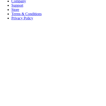
Company
Support
Store
Terms & Conditions
Privacy Policy
Offices
United States
+1 (619) 332-6230
12526 High Bluff Dr
Suite 150
San Diego, CA 92130
Australia
+61 2 6171 9730
243 Northbourne Avenue
Suite 2
Lyneham, ACT 2602
Australia
+61 03 7073 3594
700 Swanston Street
Suite 5E, Level 5
Carlton, VIC 3053