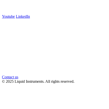
Follow us
Youtube
LinkedIn
官方微信
Contact us
© 2025 Liquid Instruments. All rights reserved.
Knowledge Base Software powered by Helpjuice