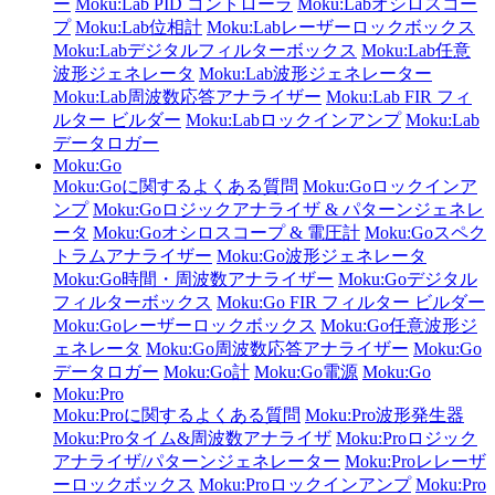
ー
Moku:Lab PID コントローラ
Moku:Labオシロスコー
プ
Moku:Lab位相計
Moku:Labレーザーロックボックス
Moku:Labデジタルフィルターボックス
Moku:Lab任意
波形ジェネレータ
Moku:Lab波形ジェネレーター
Moku:Lab周波数応答アナライザー
Moku:Lab FIR フィ
ルター ビルダー
Moku:Labロックインアンプ
Moku:Lab
データロガー
Moku:Go
Moku:Goに関するよくある質問
Moku:Goロックインア
ンプ
Moku:Goロジックアナライザ & パターンジェネレ
ータ
Moku:Goオシロスコープ & 電圧計
Moku:Goスペク
トラムアナライザー
Moku:Go波形ジェネレータ
Moku:Go時間・周波数アナライザー
Moku:Goデジタル
フィルターボックス
Moku:Go FIR フィルター ビルダー
Moku:Goレーザーロックボックス
Moku:Go任意波形ジ
ェネレータ
Moku:Go周波数応答アナライザー
Moku:Go
データロガー
Moku:Go計
Moku:Go電源
Moku:Go
Moku:Pro
Moku:Proに関するよくある質問
Moku:Pro波形発生器
Moku:Proタイム&周波数アナライザ
Moku:Proロジック
アナライザ/パターンジェネレーター
Moku:Proレレーザ
ーロックボックス
Moku:Proロックインアンプ
Moku:Pro