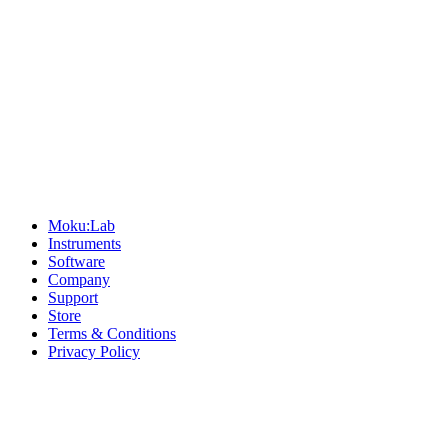
Sitemap
Moku:Lab
Instruments
Software
Company
Support
Store
Terms & Conditions
Privacy Policy
Offices
United States
+1 (619) 332-6230