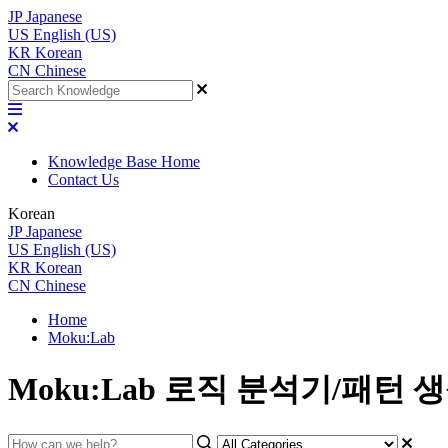
JP
Japanese
US
English (US)
KR
Korean
CN
Chinese
Knowledge Base Home
Contact Us
Korean
JP
Japanese
US
English (US)
KR
Korean
CN
Chinese
Home
Moku:Lab
Moku:Lab 로직 분석기/패턴 