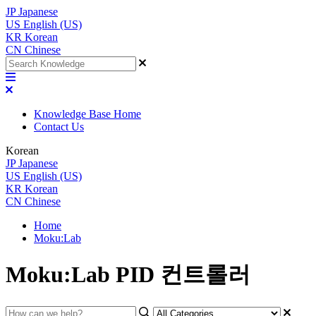
JP
Japanese
US
English (US)
KR
Korean
CN
Chinese
Knowledge Base Home
Contact Us
Korean
JP
Japanese
US
English (US)
KR
Korean
CN
Chinese
Home
Moku:Lab
Moku:Lab PID 컨트롤러