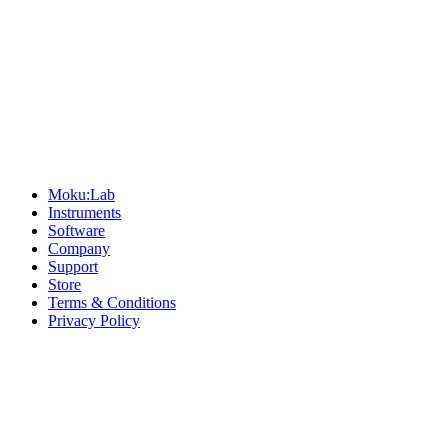
Sitemap
Moku:Lab
Instruments
Software
Company
Support
Store
Terms & Conditions
Privacy Policy
Offices
United States
+1 (619) 332-6230
12526 High Bluff Dr