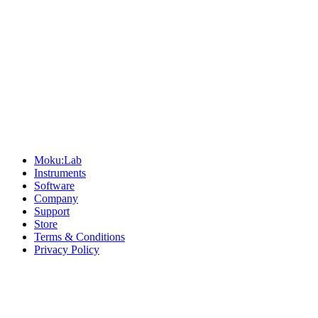
Sitemap
Moku:Lab
Instruments
Software
Company
Support
Store
Terms & Conditions
Privacy Policy
Offices
United States
+1 (619) 332-6230