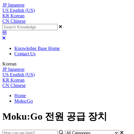
JP
Japanese
US
English (US)
KR
Korean
CN
Chinese
Knowledge Base Home
Contact Us
Korean
JP
Japanese
US
English (US)
KR
Korean
CN
Chinese
Home
Moku:Go
Moku:Go 전원 공급 장치